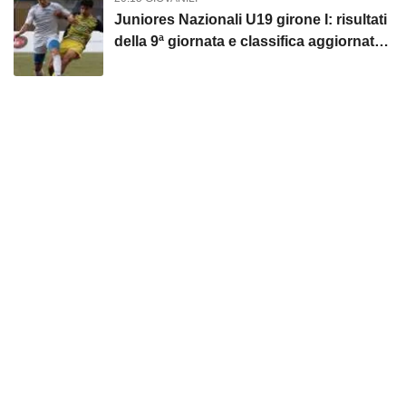
Juniores Nazionali U19 girone I: risultati
della 9ª giornata e classifica aggiornata.
Paganese sconfitta 2–1 nel derby con la
Scafatese