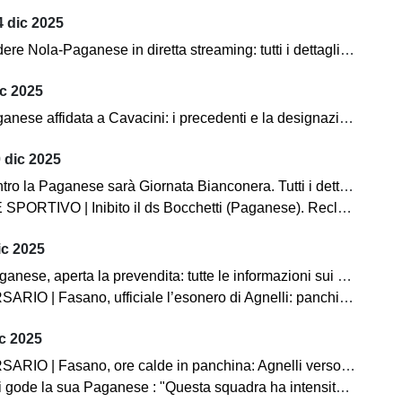
 dic 2025
Nola-Paganese in diretta streaming: tutti i dettagli per seguire l'incontro
ic 2025
ese affidata a Cavacini: i precedenti e la designazione completa
 dic 2025
o la Paganese sarà Giornata Bianconera. Tutti i dettagli sui tagliandi
O | Inibito il ds Bocchetti (Paganese). Reclamo Pompei, non omologato il match con l'Acerrana
ic 2025
 aperta la prevendita: tutte le informazioni sui biglietti. C'è la diretta streaming!
 Fasano, ufficiale l’esonero di Agnelli: panchina affidata temporaneamente a Pistoia
c 2025
Fasano, ore calde in panchina: Agnelli verso l’esonero. Esposito in pole per la successione
gode la sua Paganese : "Questa squadra ha intensità, fame e ambizione"