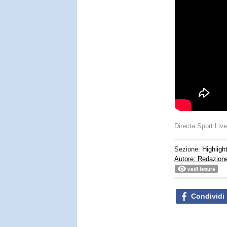
Directa Sport Liv
Sezione:
Highligh
Autore: Redazion
vedi letture
Condividi