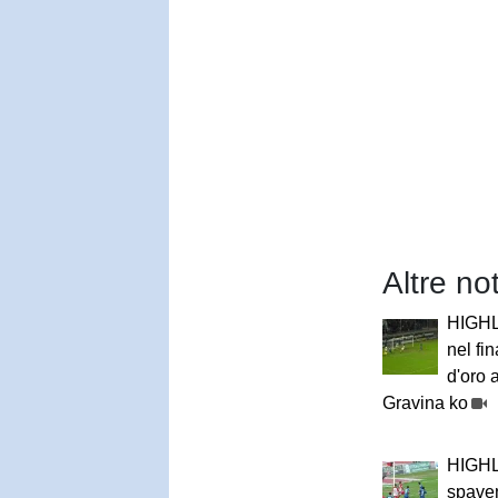
Altre not
HIGHL
nel fin
d'oro 
Gravina ko
HIGHLI
spaven