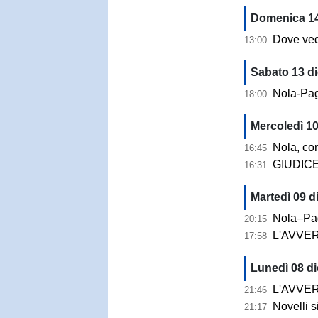
Domenica 14
Dove vedere 
13:00
Sabato 13 d
Nola-Pagan
18:00
Mercoledì 10
Nola, contr
16:45
GIUDICE SPORTIV
16:31
Martedì 09 d
Nola–Paganese,
20:15
L'AVVERSARIO |
17:58
Lunedì 08 di
L'AVVERSARIO | 
21:46
Novelli si 
21:17