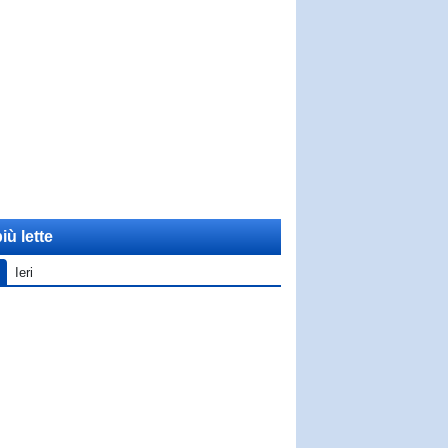
iù lette
Ieri