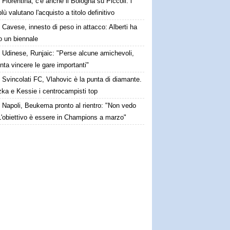
Fiorentina, c'è anche il Bologna su Piccoli: i
lù valutano l'acquisto a titolo definitivo
Cavese, innesto di peso in attacco: Alberti ha
o un biennale
Udinese, Runjaic: "Perse alcune amichevoli,
ta vincere le gare importanti"
Svincolati FC, Vlahovic è la punta di diamante.
zka e Kessie i centrocampisti top
Napoli, Beukema pronto al rientro: "Non vedo
 L'obiettivo è essere in Champions a marzo"