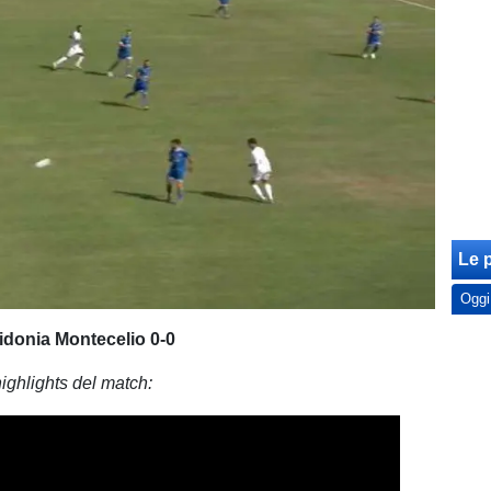
Le p
Oggi
donia Montecelio 0-0
highlights del match: