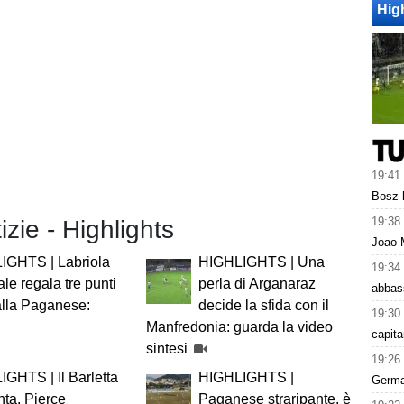
Hig
19:41
Bosz h
19:38
izie - Highlights
Joao 
IGHTS | Labriola
HIGHLIGHTS | Una
19:34
ale regala tre punti
perla di Arganaraz
abbass
alla Paganese:
decide la sfida con il
19:30
Manfredonia: guarda la video
capita
sintesi
19:26
GHTS | Il Barletta
HIGHLIGHTS |
Germai
ta, Pierce
Paganese straripante, è