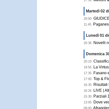
17:50
Martedì 02 d
GIUDICE SPORTIV
20:00
Paganese-Gr
11:45
Lunedì 01 di
Novelli non
20:36
Domenica 30
Classifica
20:10
La Virtus Fr
19:55
Fasano e Barle
17:35
Top & Fl
17:00
Risultati finali, 14^
16:35
LIVE | Afra
16:26
Parziali 1° 
15:30
Dove veder
13:05
Afragolese
09:00