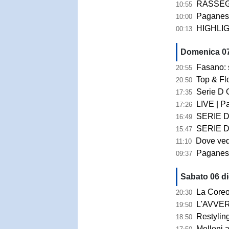
RASSEGNA STAMP
10:55
Paganese, Pierdomen
10:00
HIGHLIGHTS 
00:13
Domenica 07
Fasano: si ap
20:55
Top & Fl
20:50
Serie D Girone 
17:35
LIVE | Pag
17:26
SERIE D GIRONE H 
16:49
SERIE D GIRO
15:47
Dove veder
11:10
Paganese, i
09:37
Sabato 06 d
La Coreografia
20:30
L'AVVERSARIO | 
19:50
Restyling del “Marcello 
18:50
Melloni all