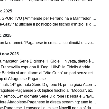
ic 2025
O | Ammende per Ferrandina e Manfredonia, un turno ad Agnelli (Fasano) e Jallow (Manfredonia)
avina: ufficiale il posticipo del fischio d’inizio, si gioca alle 15.30
c 2025
 fa drammi: “Paganese in crescita, continuità e lavoro sono la strada”
 nov 2025
 marcatori Serie D girone H: Gioielli in vetta, dietro è bagarre
ancavilla espugna il “Degli Ulivi”: la Fidelis Andria cade dopo dieci mesi
tta si annullano: al “Vito Curlo” un pari senza reti. Paganese prima in coabitazione
op di Afragolese-Paganese
 giornata Serie D girone H: prima gioia Acerrana, ok Gravina e Nola. In corso Fasano-Barletta e Fidelis Andria-Virtus Francavilla
golese-Paganese 2-0: triplice fischio al "Moccia", azzurrostellati ko
Tempo, 14^ giornata Serie D girone H: Nola e Gravina avanti, pari Sarnese
e Afragolese-Paganese in diretta streaming: tutte le info utili
-Paganese, i convocati di mister Novelli per la sfida di oggi