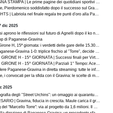
A | Le prime pagine dei quotidiani sportivi sul successo della Paganese contro il Gravina
ico soddisfatto dopo il successo sul Gravina: “Abbiamo creato tanto, vittoria importante per fiducia e continuità”
| Labriola nel finale regala tre punti d'oro alla Paganese: Gravina ko
 dic 2025
rono le riflessioni sul futuro di Agnelli dopo il ko nel derby con il Martina
op di Paganese-Gravina
H, 15ª giornata: i verdetti delle gare delle 15.30. Ko Fasano, volano Paganese e Barletta
anese-Gravina 1-0: triplice fischio al "Torre", decide Labriola
- 15^ GIORNATA | Successi finali per Virtus Francavilla e Sarnese. Primo tempo positivo per il Martina
NE H - 15^ GIORNATA | Parziali 1° Tempo: Acerrana, Normanna e Sarnese avanti
e Paganese-Gravina in diretta streaming: tutte le info utili
 convocati per la sfida con il Gravina: le scelte di mister Novelli
ic 2025
 degli "Street Urchins": un omaggio ai quarantuno anni di passione per la Paganese
Gravina, fiducia in crescita. Maule carica il gruppo «A Pagani serve una prova di maturità»
Torre”: via al progetto da 1,6 milioni. Il Sindaco De Prisco: «Un impegno verso la città e i tifosi». Ecco l'elenco di tutte le opere finanziate
a direzione di Paganese-Gravina: un precedente sfavorevole ai pugliesi