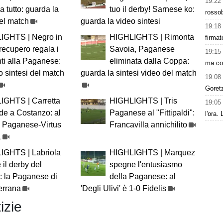
19:22
a tutto: guarda la
tuo il derby! Sarnese ko:
rossob
del match
guarda la video sintesi
19:18
IGHTS | Negro in
HIGHLIGHTS | Rimonta
firmat
recupero regala i
Savoia, Paganese
19:15
nti alla Paganese:
eliminata dalla Coppa:
ma con
o sintesi del match
guarda la sintesi video del match
19:08
Goret
IGHTS | Carretta
HIGHLIGHTS | Tris
19:05
de a Costanzo: al
Paganese al "Fittipaldi":
l'ora.
” Paganese-Virtus
Francavilla annichilito
1
IGHTS | Labriola
HIGHLIGHTS | Marquez
 il derby del
spegne l'entusiasmo
”: la Paganese di
della Paganese: al
errana
'Degli Ulivi' è 1-0 Fidelis
izie