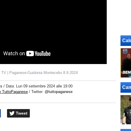
Cal
e TV | Paganese-Guidonia Montecelio 8.9.2024
ts
/ Data:
Lun 09 settembre 2024 alle 19:00
Cam
e TuttoPaganese
/ Twitter:
@tuttopaganese
Tweet