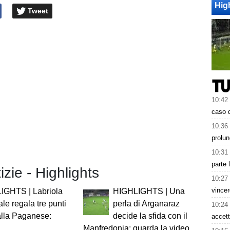
Hig
Tweet
10:42
caso d
10:36
prolun
10:31
parte 
izie - Highlights
10:27
vincer
IGHTS | Labriola
HIGHLIGHTS | Una
ale regala tre punti
perla di Arganaraz
10:24
alla Paganese:
decide la sfida con il
accett
Manfredonia: guarda la video