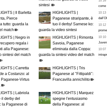
10:16
sintesi
come h
GHTS | Il Barletta
HIGHLIGHTS |
10:13
dall’O
ta, Pierce
Paganese straripante, è
a tutto: guarda la
tuo il derby! Sarnese ko:
10:12
del match
guarda la video sintesi
prome
10:10
IGHTS | Negro in
HIGHLIGHTS | Rimonta
Juven
recupero regala i
Savoia, Paganese
nti alla Paganese:
eliminata dalla Coppa:
10:07
o sintesi del match
guarda la sintesi video del match
intrap
IGHTS | Carretta
HIGHLIGHTS | Tris
de a Costanzo: al
Paganese al "Fittipaldi":
” Paganese-Virtus
Francavilla annichilito
1
IGHTS | Labriola
HIGHLIGHTS | Marquez
 il derby del
spegne l'entusiasmo
”: la Paganese di
della Paganese: al