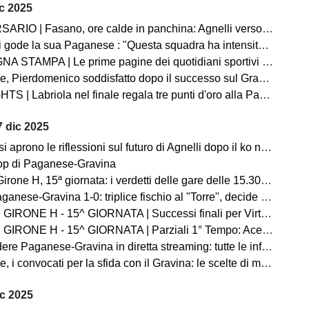
c 2025
Fasano, ore calde in panchina: Agnelli verso l’esonero. Esposito in pole per la successione
gode la sua Paganese : "Questa squadra ha intensità, fame e ambizione"
A | Le prime pagine dei quotidiani sportivi sul successo della Paganese contro il Gravina
ico soddisfatto dopo il successo sul Gravina: “Abbiamo creato tanto, vittoria importante per fiducia e continuità”
| Labriola nel finale regala tre punti d'oro alla Paganese: Gravina ko
 dic 2025
rono le riflessioni sul futuro di Agnelli dopo il ko nel derby con il Martina
op di Paganese-Gravina
H, 15ª giornata: i verdetti delle gare delle 15.30. Ko Fasano, volano Paganese e Barletta
anese-Gravina 1-0: triplice fischio al "Torre", decide Labriola
- 15^ GIORNATA | Successi finali per Virtus Francavilla e Sarnese. Primo tempo positivo per il Martina
NE H - 15^ GIORNATA | Parziali 1° Tempo: Acerrana, Normanna e Sarnese avanti
e Paganese-Gravina in diretta streaming: tutte le info utili
 convocati per la sfida con il Gravina: le scelte di mister Novelli
ic 2025