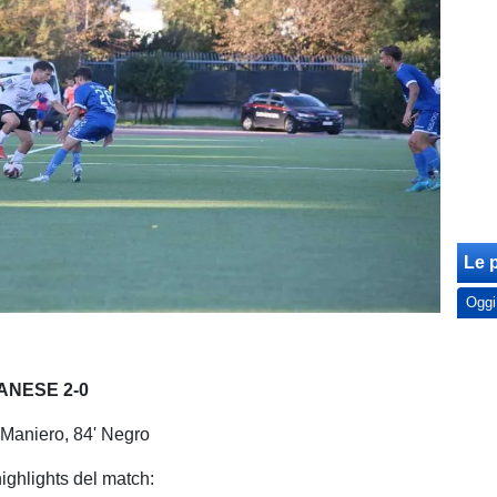
Le p
Oggi
ANESE 2-0
' Maniero, 84' Negro
highlights del match: