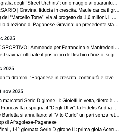
 degli "Street Urchins": un omaggio ai quarantuno anni di passione per la Paganese
Gravina, fiducia in crescita. Maule carica il gruppo «A Pagani serve una prova di maturità»
Torre”: via al progetto da 1,6 milioni. Il Sindaco De Prisco: «Un impegno verso la città e i tifosi». Ecco l'elenco di tutte le opere finanziate
a direzione di Paganese-Gravina: un precedente sfavorevole ai pugliesi
ic 2025
O | Ammende per Ferrandina e Manfredonia, un turno ad Agnelli (Fasano) e Jallow (Manfredonia)
avina: ufficiale il posticipo del fischio d’inizio, si gioca alle 15.30
c 2025
 fa drammi: “Paganese in crescita, continuità e lavoro sono la strada”
 nov 2025
 marcatori Serie D girone H: Gioielli in vetta, dietro è bagarre
ancavilla espugna il “Degli Ulivi”: la Fidelis Andria cade dopo dieci mesi
tta si annullano: al “Vito Curlo” un pari senza reti. Paganese prima in coabitazione
op di Afragolese-Paganese
 giornata Serie D girone H: prima gioia Acerrana, ok Gravina e Nola. In corso Fasano-Barletta e Fidelis Andria-Virtus Francavilla