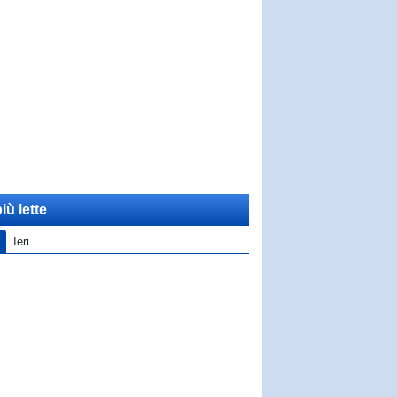
iù lette
Ieri