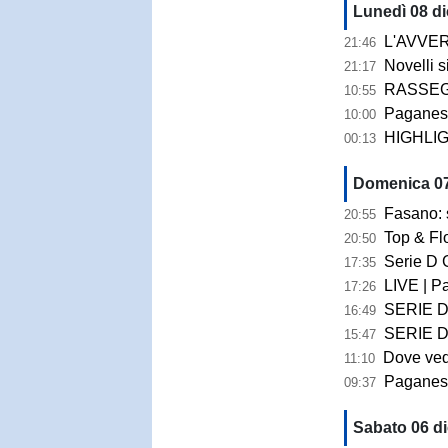
Lunedì 08 di
L'AVVERSARIO | 
21:46
Novelli si 
21:17
RASSEGNA STAMP
10:55
Paganese, Pierdomen
10:00
HIGHLIGHTS 
00:13
Domenica 07
Fasano: si ap
20:55
Top & Fl
20:50
Serie D Girone 
17:35
LIVE | Pag
17:26
SERIE D GIRONE H 
16:49
SERIE D GIRO
15:47
Dove veder
11:10
Paganese, i
09:37
Sabato 06 d