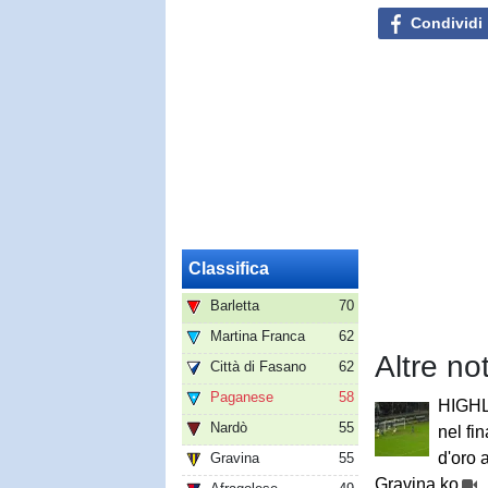
Condividi
Classifica
Barletta
70
Martina Franca
62
Altre not
Città di Fasano
62
Paganese
58
HIGHL
Nardò
55
nel fin
d'oro 
Gravina
55
Gravina ko