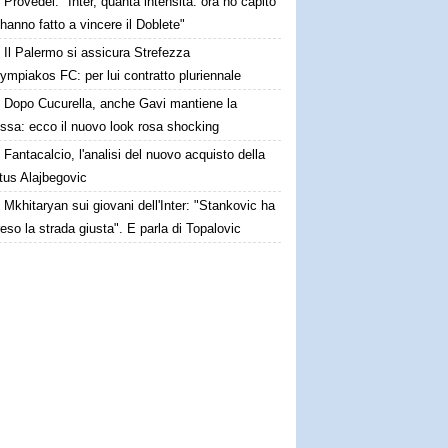
Provedel: "Inter, quanta intensità: ora ho capito
anno fatto a vincere il Doblete"
Il Palermo si assicura Strefezza
lympiakos FC: per lui contratto pluriennale
Dopo Cucurella, anche Gavi mantiene la
ssa: ecco il nuovo look rosa shocking
Fantacalcio, l'analisi del nuovo acquisto della
tus Alajbegovic
Mkhitaryan sui giovani dell'Inter: "Stankovic ha
reso la strada giusta". E parla di Topalovic