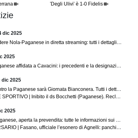
errana
'Degli Ulivi' è 1-0 Fidelis
izie
 dic 2025
Nola-Paganese in diretta streaming: tutti i dettagli per seguire l'incontro
ic 2025
ese affidata a Cavacini: i precedenti e la designazione completa
 dic 2025
o la Paganese sarà Giornata Bianconera. Tutti i dettagli sui tagliandi
O | Inibito il ds Bocchetti (Paganese). Reclamo Pompei, non omologato il match con l'Acerrana
ic 2025
 aperta la prevendita: tutte le informazioni sui biglietti. C'è la diretta streaming!
 Fasano, ufficiale l’esonero di Agnelli: panchina affidata temporaneamente a Pistoia