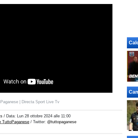
Cal
Cam
-Paganese | Directa Sport Live Tv
ts
/ Data:
Lun 28 ottobre 2024 alle 11:00
e TuttoPaganese
/ Twitter:
@tuttopaganese