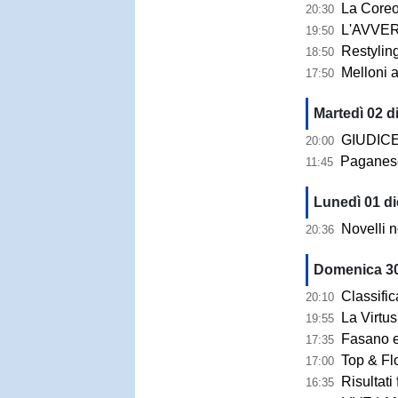
La Coreografia
20:30
L'AVVERSARIO | 
19:50
Restyling del “Marcello 
18:50
Melloni all
17:50
Martedì 02 d
GIUDICE SPORTIV
20:00
Paganese-Gr
11:45
Lunedì 01 di
Novelli non
20:36
Domenica 30
Classifica
20:10
La Virtus Fr
19:55
Fasano e Barle
17:35
Top & Fl
17:00
Risultati finali, 14^
16:35