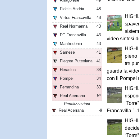
Afragolese
49
Fidelis Andria
48
HIGHLI
Virtus Francavilla
48
spaven
Real Normanna
43
sistem
FC Francavilla
43
video sintesi 
Manfredonia
43
HIGHL
Sarnese
41
pieno 
Flegrea Puteolana
41
tre pu
Heraclea
38
guarda la vide
con il Pompei
Pompei
34
Ferrandina
30
HIGHL
rispon
Real Acerrana
5*
“Torre
Penalizzazioni
Real Acerrana
-9
Francavilla 1-
HIGHL
decide
“Torre