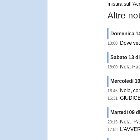
misura sull’Ac
Altre not
Domenica 14
Dove vedere 
13:00
Sabato 13 d
Nola-Pagan
18:00
Mercoledì 10
Nola, contr
16:45
GIUDICE SPORTIV
16:31
Martedì 09 d
Nola–Paganese,
20:15
L'AVVERSARIO |
17:58