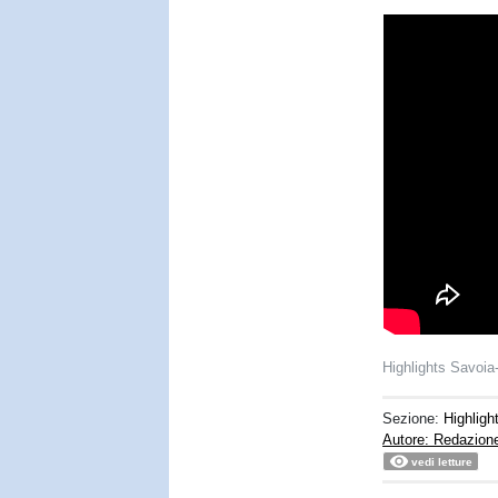
Highlights Savoia
Sezione:
Highligh
Autore: Redazion
vedi letture