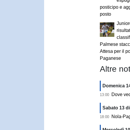
espug
posticipo e agg
posto
Junior
risulta
classi
Palmese stacca 
Attesa per il 
Paganese
Altre not
Domenica 14
Dove vedere 
13:00
Sabato 13 d
Nola-Pagan
18:00
Mercoledì 10