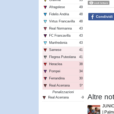
vedi letture
Afragolese
49
Fidelis Andria
48
Condividi
Virtus Francavilla
48
Real Normanna
43
FC Francavilla
43
Manfredonia
43
Sarnese
41
Flegrea Puteolana
41
Heraclea
38
Pompei
34
Ferrandina
30
Real Acerrana
5*
Penalizzazioni
Altre not
Real Acerrana
-9
JUNI
| Palm