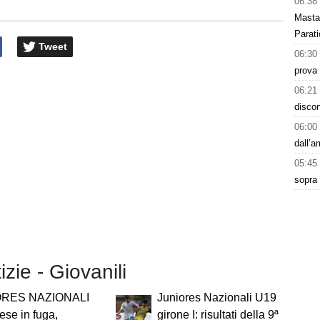
06:38
Masta
Parati
Tweet
06:30
prova 
06:21
discon
06:00
dall’
05:45
sopra 
izie - Giovanili
ORES NAZIONALI
Juniores Nazionali U19
ese in fuga,
girone I: risultati della 9ª