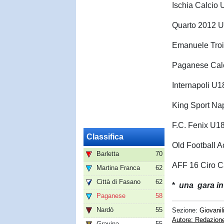
Ischia Calcio 
Quarto 2012 U
Emanuele Tro
Paganese Cal
Internapoli U1
King Sport Na
F.C. Fenix U1
Classifica
Old Football
Barletta
70
AFF 16 Ciro 
Martina Franca
62
Città di Fasano
62
*
una gara in
Paganese
58
Nardò
55
Sezione:
Giovanil
Autore: Redazion
Gravina
55