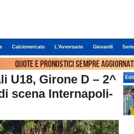
e
Calciomercato
L'Avversario
Giovanili
Serie
li U18, Girone D – 2^
Edit
di scena Internapoli-