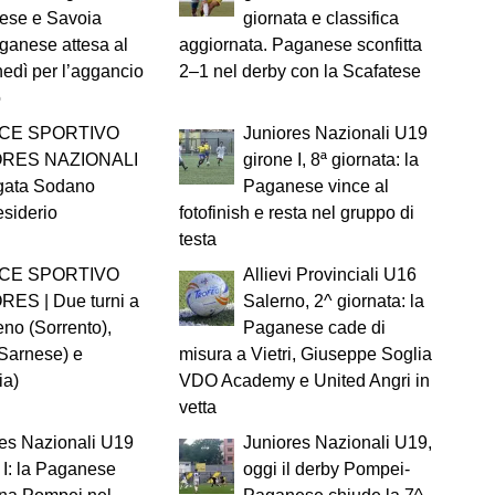
tese e Savoia
giornata e classifica
ganese attesa al
aggiornata. Paganese sconfitta
nedì per l’aggancio
2–1 nel derby con la Scafatese
o
ICE SPORTIVO
Juniores Nazionali U19
ORES NAZIONALI
girone I, 8ª giornata: la
ngata Sodano
Paganese vince al
esiderio
fotofinish e resta nel gruppo di
testa
ICE SPORTIVO
Allievi Provinciali U16
RES | Due turni a
Salerno, 2^ giornata: la
no (Sorrento),
Paganese cade di
(Sarnese) e
misura a Vietri, Giuseppe Soglia
ia)
VDO Academy e United Angri in
vetta
es Nazionali U19
Juniores Nazionali U19,
 I: la Paganese
oggi il derby Pompei-