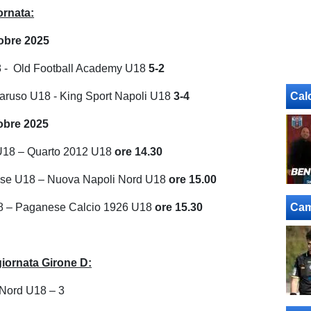
iornata:
obre 2025
8 - Old Football Academy U18
5-2
aruso U18 - King Sport Napoli U18
3-4
Cal
obre 2025
 U18 – Quarto 2012 U18
ore 14.30
ise U18 – Nuova Napoli Nord U18
ore 15.00
18 – Paganese Calcio 1926 U18
ore 15.30
Cam
giornata Girone D:
Nord U18 – 3