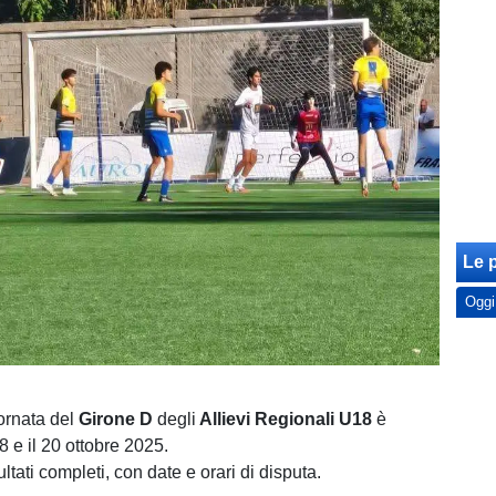
Le p
Oggi
ornata del
Girone D
degli
Allievi Regionali U18
è
18 e il 20 ottobre 2025.
ultati completi, con date e orari di disputa.