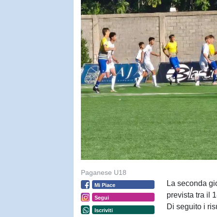
Paganese U18
La seconda gi
Mi Piace
prevista tra il 
Segui
Di seguito i ris
Iscriviti