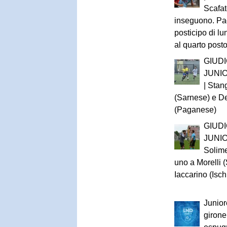
Scafa
inseguono. Pa
posticipo di lu
al quarto post
GIUD
JUNI
| Sta
(Sarnese) e D
(Paganese)
GIUD
JUNIO
Solime
uno a Morelli 
Iaccarino (Isch
Junior
girone