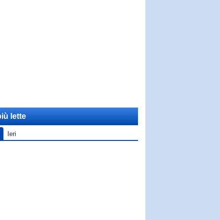
iù lette
Ieri