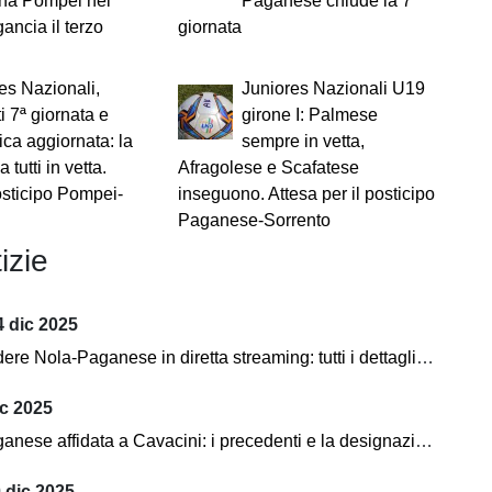
na Pompei nel
Paganese chiude la 7^
ancia il terzo
giornata
es Nazionali,
Juniores Nazionali U19
ti 7ª giornata e
girone I: Palmese
fica aggiornata: la
sempre in vetta,
tutti in vetta.
Afragolese e Scafatese
posticipo Pompei-
inseguono. Attesa per il posticipo
Paganese-Sorrento
izie
 dic 2025
Nola-Paganese in diretta streaming: tutti i dettagli per seguire l'incontro
ic 2025
ese affidata a Cavacini: i precedenti e la designazione completa
 dic 2025