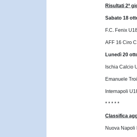
Risultati 2ª g
Sabato 18 ott
F.C. Fenix U1
AFF 16 Ciro C
Lunedì 20 ott
Ischia Calcio
Emanuele Tro
Internapoli U
* * * * *
Classifica ag
Nuova Napoli 