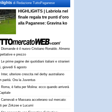
hlights
di Redazione TuttoPaganese
HIGHLIGHTS | Labriola nel
finale regala tre punti d'oro
alla Paganese: Gravina ko
Diomande è il nuovo Cristiano Ronaldo. Almeno
pettative e prezzo
Le prime pagine dei quotidiani italiani e stranieri
i, giovedì 6 agosto
Inter, ulteriore crescita nel derby australiano
 in parità. Ora la Juventus
Roma, è fatta per Molina: ecco quando arriverà
Capitale
Carnevali e Massara accelerano sul mercato:
ti per Zirkzee e Lucumì