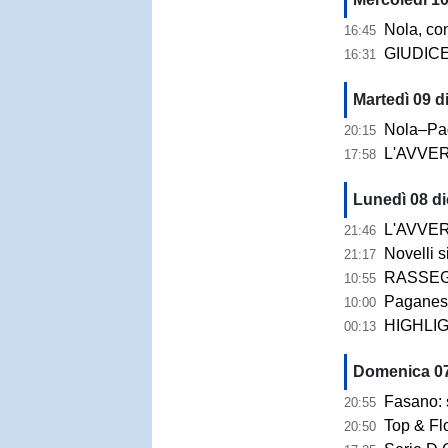
Nola, contr
16:45
GIUDICE SPORTIV
16:31
Martedì 09 d
Nola–Paganese,
20:15
L'AVVERSARIO |
17:58
Lunedì 08 di
L'AVVERSARIO | 
21:46
Novelli si 
21:17
RASSEGNA STAMP
10:55
Paganese, Pierdomen
10:00
HIGHLIGHTS 
00:13
Domenica 07
Fasano: si ap
20:55
Top & Fl
20:50