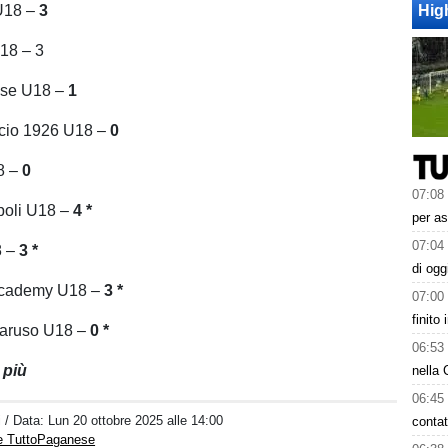
U18 –
3
Hig
18 – 3
ise U18 –
1
cio 1926 U18 –
0
8 –
0
07:08
poli U18 –
4 *
per as
07:04
8 –
3 *
di ogg
 Academy U18 –
3 *
07:00
finito
Caruso U18 –
0 *
06:53
 più
nella 
06:45
i
/ Data:
Lun 20 ottobre 2025 alle 14:00
contat
e TuttoPaganese