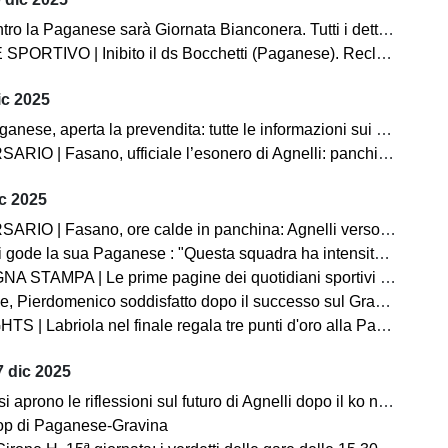
o la Paganese sarà Giornata Bianconera. Tutti i dettagli sui tagliandi
O | Inibito il ds Bocchetti (Paganese). Reclamo Pompei, non omologato il match con l'Acerrana
ic 2025
 aperta la prevendita: tutte le informazioni sui biglietti. C'è la diretta streaming!
 Fasano, ufficiale l’esonero di Agnelli: panchina affidata temporaneamente a Pistoia
c 2025
Fasano, ore calde in panchina: Agnelli verso l’esonero. Esposito in pole per la successione
gode la sua Paganese : "Questa squadra ha intensità, fame e ambizione"
A | Le prime pagine dei quotidiani sportivi sul successo della Paganese contro il Gravina
ico soddisfatto dopo il successo sul Gravina: “Abbiamo creato tanto, vittoria importante per fiducia e continuità”
| Labriola nel finale regala tre punti d'oro alla Paganese: Gravina ko
 dic 2025
rono le riflessioni sul futuro di Agnelli dopo il ko nel derby con il Martina
op di Paganese-Gravina