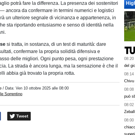
glio potrà fare la differenza. La presenza dei sostenitori
Hig
 — ancora da confermare in termini numerici e logistici
à un ulteriore segnale di vicinanza e appartenenza, in
he sta riportando entusiasmo e senso di identità nella
ni.
se
si tratta, in sostanza, di un test di maturità: dare
isultati, confermare la propria solidità difensiva e
asso delle migliori. Ogni punto pesa, ogni prestazione
08:20
ucia. La strada è ancora lunga, ma la sensazione è che il
del gi
li abbia già trovato la propria rotta.
08:14
Chivu 
e
/ Data:
Ven 10 ottobre 2025 alle 08:00
08:08
e Sorrentino
può sb
08:02
Zeball
Tweet
08:00
chiacc
superi