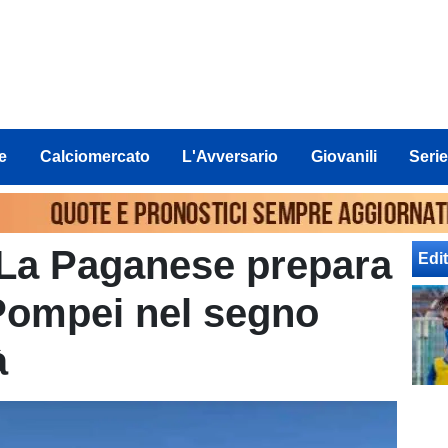
e
Calciomercato
L'Avversario
Giovanili
Serie
La Paganese prepara
Edit
l Pompei nel segno
à