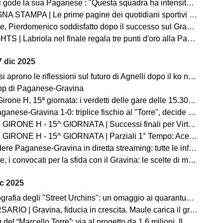
gode la sua Paganese : "Questa squadra ha intensità, fame e ambizione"
A | Le prime pagine dei quotidiani sportivi sul successo della Paganese contro il Gravina
ico soddisfatto dopo il successo sul Gravina: “Abbiamo creato tanto, vittoria importante per fiducia e continuità”
| Labriola nel finale regala tre punti d'oro alla Paganese: Gravina ko
 dic 2025
rono le riflessioni sul futuro di Agnelli dopo il ko nel derby con il Martina
op di Paganese-Gravina
H, 15ª giornata: i verdetti delle gare delle 15.30. Ko Fasano, volano Paganese e Barletta
anese-Gravina 1-0: triplice fischio al "Torre", decide Labriola
- 15^ GIORNATA | Successi finali per Virtus Francavilla e Sarnese. Primo tempo positivo per il Martina
NE H - 15^ GIORNATA | Parziali 1° Tempo: Acerrana, Normanna e Sarnese avanti
e Paganese-Gravina in diretta streaming: tutte le info utili
 convocati per la sfida con il Gravina: le scelte di mister Novelli
ic 2025
 degli "Street Urchins": un omaggio ai quarantuno anni di passione per la Paganese
Gravina, fiducia in crescita. Maule carica il gruppo «A Pagani serve una prova di maturità»
Torre”: via al progetto da 1,6 milioni. Il Sindaco De Prisco: «Un impegno verso la città e i tifosi». Ecco l'elenco di tutte le opere finanziate