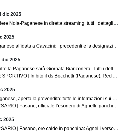
 dic 2025
Nola-Paganese in diretta streaming: tutti i dettagli per seguire l'incontro
ic 2025
ese affidata a Cavacini: i precedenti e la designazione completa
 dic 2025
o la Paganese sarà Giornata Bianconera. Tutti i dettagli sui tagliandi
O | Inibito il ds Bocchetti (Paganese). Reclamo Pompei, non omologato il match con l'Acerrana
ic 2025
 aperta la prevendita: tutte le informazioni sui biglietti. C'è la diretta streaming!
 Fasano, ufficiale l’esonero di Agnelli: panchina affidata temporaneamente a Pistoia
c 2025
Fasano, ore calde in panchina: Agnelli verso l’esonero. Esposito in pole per la successione