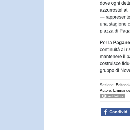
dove ogni detta
azzurrostellati
— rappresenter
una stagione c
piazza di Paga
Per la
Pagane
continuità ai r
mantenere il p
costruisce fid
gruppo di Novel
Sezione:
Editorial
Autore: Emmanuel
vedi letture
Condividi