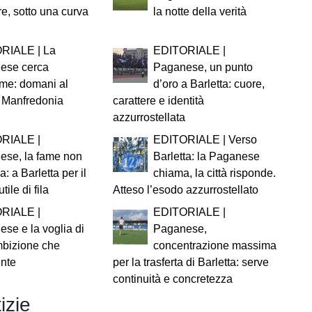
re, sotto una curva
la notte della verità
RIALE | La
EDITORIALE |
ese cerca
Paganese, un punto
me: domani al
d’oro a Barletta: cuore,
il Manfredonia
carattere e identità
azzurrostellata
RIALE |
EDITORIALE | Verso
ese, la fame non
Barletta: la Paganese
a: a Barletta per il
chiama, la città risponde.
tile di fila
Atteso l’esodo azzurrostellato
RIALE |
EDITORIALE |
se e la voglia di
Paganese,
mbizione che
concentrazione massima
ente
per la trasferta di Barletta: serve
continuità e concretezza
izie