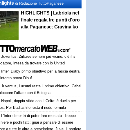
hlights
di Redazione TuttoPaganese
HIGHLIGHTS | Labriola nel
finale regala tre punti d'oro
alla Paganese: Gravina ko
Juventus, Zirkzee sempre più vicino: c’è il sì
ocatore, intesa da trovare con lo United
Inter, Diaby primo obiettivo per la fascia destra.
intanto prova Diouf
Juventus, Lucumi resta il primo obiettivo: Cabal
loccare l’affare con il Bologna
Napoli, doppia sfida con il Celta: è duello per
os. Per Badiashile resta il nodo formula
L'Inter dimostri di poter fare mercato. Troppe
hiere e pochi fatti: guai a pensare di essere
ore a tutte le altre a prescindere. Juve, il portiere