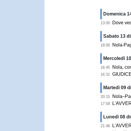
Domenica 14
Dove vedere 
13:00
Sabato 13 d
Nola-Pagan
18:00
Mercoledì 10
Nola, contr
16:45
GIUDICE SPORTIV
16:31
Martedì 09 d
Nola–Paganese,
20:15
L'AVVERSARIO |
17:58
Lunedì 08 di
L'AVVERSARIO | 
21:46