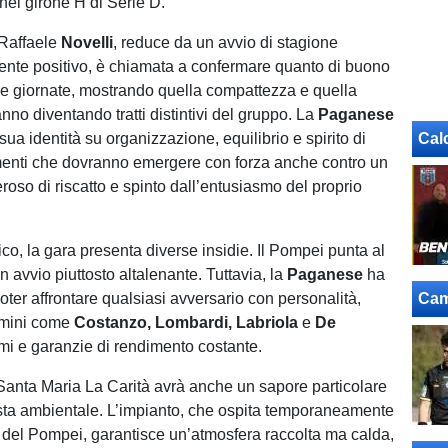
 nel girone H di Serie D.
 Raffaele
Novelli
, reduce da un avvio di stagione
nte positivo, è chiamata a confermare quanto di buono
ime giornate, mostrando quella compattezza e quella
anno diventando tratti distintivi del gruppo. La
Paganese
 sua identità su organizzazione, equilibrio e spirito di
Cal
ementi che dovranno emergere con forza anche contro un
oso di riscatto e spinto dall’entusiasmo del proprio
co, la gara presenta diverse insidie. Il Pompei punta al
n avvio piuttosto altalenante. Tuttavia, la
Paganese
ha
oter affrontare qualsiasi avversario con personalità,
Cam
omini come
Costanzo, Lombardi, Labriola
e
De
mi e garanzie di rendimento costante.
i Santa Maria La Carità avrà anche un sapore particolare
ista ambientale. L’impianto, che ospita temporaneamente
e del Pompei, garantisce un’atmosfera raccolta ma calda,