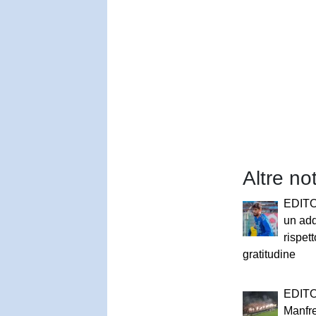
Altre not
EDITO
un add
rispett
gratitudine
EDITO
Manfre