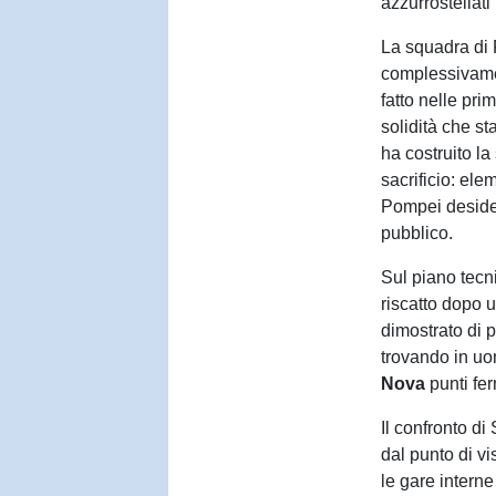
azzurrostellati
La squadra di
complessivame
fatto nelle pr
solidità che st
ha costruito la
sacrificio: el
Pompei desider
pubblico.
Sul piano tecni
riscatto dopo u
dimostrato di p
trovando in u
Nova
punti fer
Il confronto d
dal punto di v
le gare intern