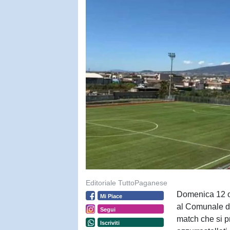
Editoriale TuttoPaganese
Domenica 12 ot
Mi Piace
al Comunale di
Segui
match che si p
Iscriviti