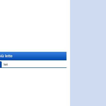
iù lette
Ieri