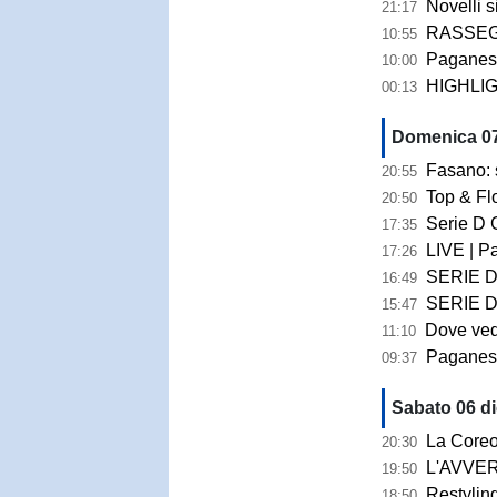
Novelli si 
21:17
RASSEGNA STAMP
10:55
Paganese, Pierdomen
10:00
HIGHLIGHTS 
00:13
Domenica 07
Fasano: si ap
20:55
Top & Fl
20:50
Serie D Girone 
17:35
LIVE | Pag
17:26
SERIE D GIRONE H 
16:49
SERIE D GIRO
15:47
Dove veder
11:10
Paganese, i
09:37
Sabato 06 d
La Coreografia
20:30
L'AVVERSARIO | 
19:50
Restyling del “Marcello 
18:50