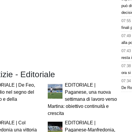
può d
decisi
07:55
finali
07:49
alla p
07:43
resta 
07:38
izie - Editoriale
ora s
07:34
RIALE | De Feo,
EDITORIALE |
De Ros
io nel segno del
Paganese, una nuova
o e della
settimana di lavoro verso
Martina: obiettivo continuità e
crescita
RIALE | Col
EDITORIALE |
donia una vittoria
Paganese-Manfredonia,