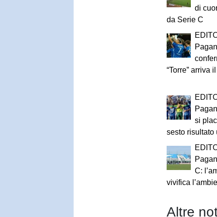
di cuo
da Serie C
EDITO
Pagan
confer
“Torre” arriva 
EDITO
Pagan
si plac
sesto risultato u
EDITO
Pagane
C: l’a
vivifica l’ambi
Altre not