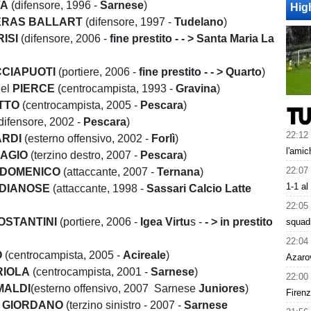
VA
(difensore, 1996 -
Sarnese
)
Hig
ERAS BALLART
(difensore, 1997 -
Tudelano
)
ISI
(difensore, 2006 -
fine prestito - - > Santa Maria La
CIAPUOTI
(portiere, 2006 -
fine prestito - - > Quarto
)
nel
PIERCE
(centrocampista, 1993 -
Gravina
)
TTO
(centrocampista, 2005 -
Pescara
)
difensore, 2002 -
Pescara
)
22:12
ARDI
(esterno offensivo, 2002 -
Forlì
)
l'amic
IAGIO
(terzino destro, 2007 -
Pescara
)
22:07
RDOMENICO
(attaccante, 2007 -
Ternana
)
1-1 al
DIANOSE
(attaccante, 1998 -
Sassari Calcio Latte
22:05
OSTANTINI
(portiere, 2006 -
Igea
Virtu
s -
- > in prestito
squad
22:04
O
(centrocampista, 2005 -
Acireale
)
Azarov
RIOLA
(centrocampista, 2001 -
Sarnese
)
22:00
MALDI
(esterno offensivo, 2007 Sarnese
Juniores
)
Firen
o
GIORDANO
(terzino sinistro - 2007 -
Sarnese