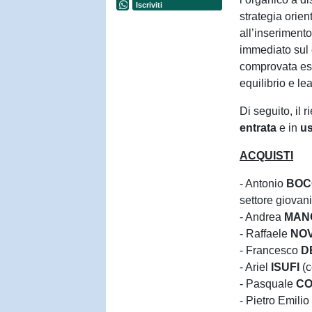
Iscriviti
strategia orient
all’inserimento 
immediato sul 
comprovata espe
equilibrio e le
Di seguito, il r
entrata
e in
us
ACQUISTI
- Antonio
BOC
settore giovani
- Andrea
MAN
- Raffaele
NO
- Francesco
D
- Ariel
ISUFI
(
- Pasquale
C
- Pietro Emili