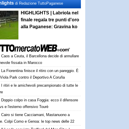
hlights
di Redazione TuttoPaganese
HIGHLIGHTS | Labriola nel
finale regala tre punti d'oro
alla Paganese: Gravina ko
Caos a Ceuta, il Barcellona decide di annullare
hevole fissata in Marocco
La Fiorentina finisce il ritiro con un pareggio. È
 Viola Park contro il Deportivo A Coruña
I ritiri e le amichevoli precampionato di tutte le
re
Doppio colpo in casa Foggia: ecco il difensore
s e l'esterno offensivo Tourè
Cairo si tiene Cacciamani, Mastanuono a
ze. Colpi Como e Genoa: le top news delle 22