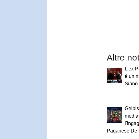
Altre no
L'ex 
è un n
Siano
Gelbis
median
l'inga
Paganese De