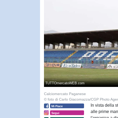
TUTTOmercatoWEB.com
Calciomercato Paganese
© foto di Carlo Giacomazza/CGP Photo Age
In vista della
Mi Piace
alle prime man
Segui
l’organico a di