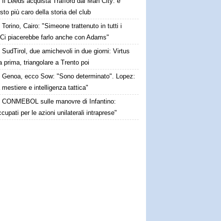
Il Leeds acquista Trafford dal Man City: è
isto più caro della storia del club
Torino, Cairo: "Simeone trattenuto in tutti i
 Ci piacerebbe farlo anche con Adams"
SudTirol, due amichevoli in due giorni: Virtus
 prima, triangolare a Trento poi
Genoa, ecco Sow: "Sono determinato". Lopez:
 mestiere e intelligenza tattica"
CONMEBOL sulle manovre di Infantino:
cupati per le azioni unilaterali intraprese"