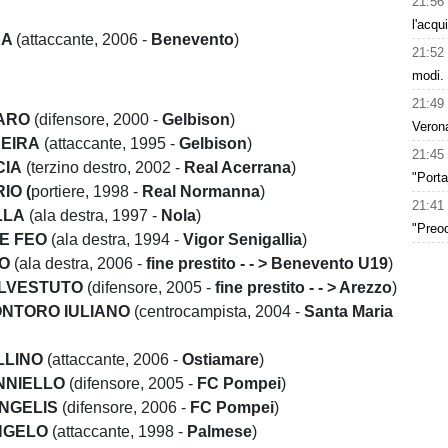
21:56
l'acqu
SA
(attaccante, 2006 -
Benevento
)
21:52
modi.
21:49
ARO
(difensore, 2000 -
Gelbison
)
Verona
REIRA
(attaccante, 1995 -
Gelbison
)
21:45
CIA
(terzino destro, 2002 -
Real Acerrana
)
"Porta
IO (
portiere, 1998 -
Real Normanna
)
21:41
LLA
(ala destra, 1997 -
Nola
)
"Preoc
E FEO
(ala destra, 1994 -
Vigor Senigallia
)
RO
(ala destra, 2006 -
fine prestito - - > Benevento U19
)
LVESTUTO
(difensore, 2005 -
fine prestito - - > Arezzo
)
NTORO IULIANO
(centrocampista, 2004 -
Santa Maria
LLINO
(attaccante, 2006 -
Ostiamare
)
NNIELLO
(difensore, 2005 -
FC Pompei
)
ANGELIS
(difensore, 2006 -
FC Pompei
)
NGELO
(attaccante, 1998 -
Palmese
)