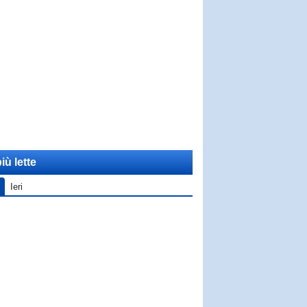
iù lette
Ieri