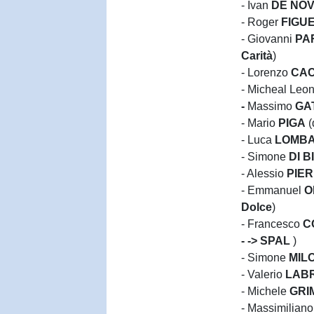
- Ivan
DE NO
- Roger
FIGU
- Giovanni
PAR
Carità
)
- Lorenzo
CAC
- Micheal Leo
-
Massimo
GA
- Mario
PIGA
(
- Luca
LOMB
- Simone
DI B
- Alessio
PIE
- Emmanuel
O
Dolce
)
- Francesco
C
- -> SPAL
)
- Simone
MIL
- Valerio
LAB
- Michele
GRI
- Massimilian