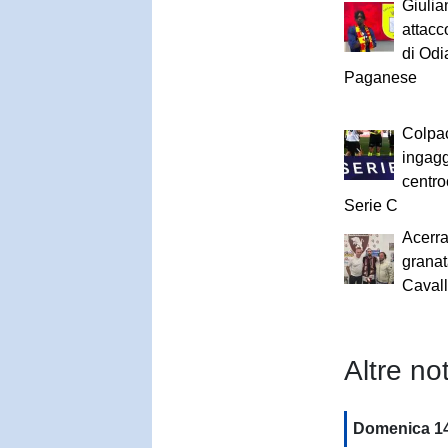
Giulia
attacco
di Odi
Paganese
Colpac
ingagg
centro
Serie C
Acerra
granat
Caval
Altre not
Domenica 14