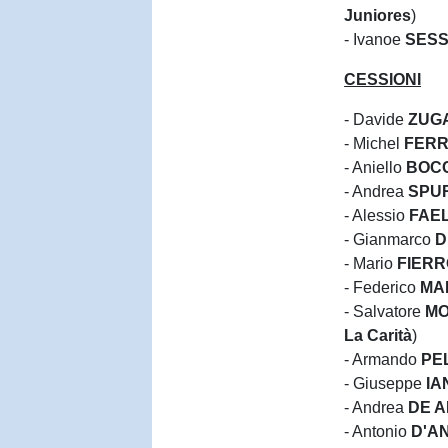
Juniores
)
- Ivanoe
SES
CESSIONI
- Davide
ZUG
- Michel
FER
- Aniello
BOC
- Andrea
SPUR
- Alessio
FAE
- Gianmarco
D
- Mario
FIER
- Federico
MA
- Salvatore
MO
La Carità
)
- Armando
PE
- Giuseppe
IA
- Andrea
DE 
- Antonio
D'A