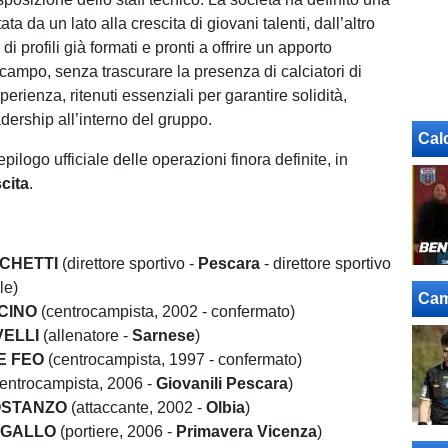
ata da un lato alla crescita di giovani talenti, dall’altro
di profili già formati e pronti a offrire un apporto
campo, senza trascurare la presenza di calciatori di
rienza, ritenuti essenziali per garantire solidità,
adership all’interno del gruppo.
Cal
iepilogo ufficiale delle operazioni finora definite, in
cita
.
CHETTI
(direttore sportivo -
Pescara
- direttore sportivo
le)
Cam
CINO
(centrocampista, 2002 - confermato)
VELLI
(allenatore -
Sarnese
)
E FEO
(centrocampista, 1997 - confermato)
centrocampista, 2006 -
Giovanili Pescara
)
OSTANZO
(attaccante, 2002 -
Olbia
)
o
GALLO
(portiere, 2006 -
Primavera
Vicenza
)