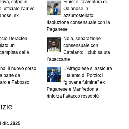
nova, colpo in
Finisce l’avventura di
: ufficiale l’arrivo
Odianose in
anose, ex
azzurrostellato:
risoluzione consensuale con la
Paganese
cio Heraclea:
Nola, separazione
iato un
consensuale con
campista dalla
Catalano: il club saluta
l’attaccante
na, il nuovo corso
L’Afragolese si assicura
a parte da
il talento di Porzio: il
laro e Fabozzo
“giovane fulmine” ex
Paganese e Manfredonia
rinforza l’attacco rossoblù
izie
 dic 2025