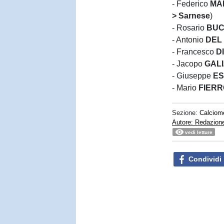
- Federico
MA
>
Sarnese
)
- Rosario
BU
- Antonio
DEL
- Francesco
D
- Jacopo
GALI
- Giuseppe
ES
- Mario
FIERR
Sezione:
Calciom
Autore: Redazion
vedi letture
Condividi